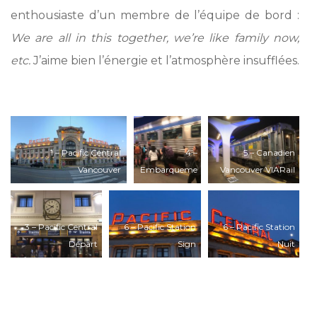
enthousiaste d’un membre de l’équipe de bord :
We are all in this together, we’re like family now,
etc.
J’aime bien l’énergie et l’atmosphère insufflées.
*
1 – Pacific Central
4 –
5 – Canadien
Vancouver
Embarqueme
Vancouver VIARail
nt Canadien
Vancouver
3 – Pacific Central
6 – Pacific Station
6 – Pacific Station
Départ
Sign
Nuit
*