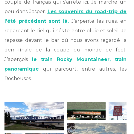
couple de français qui s’arrête ici. Je marche un
peu dans Jasper.
Les souvenirs du road-trip de
l’été précédent sont là.
J’arpente les rues, en
regardant le ciel qui hésite entre pluie et soleil. Je
repasse devant le bar où nous avons regardé la
demi-finale de la coupe du monde de foot.
J’aperçois
le train Rocky Mountaineer, train
panoramique
qui parcourt, entre autres, les
Rocheuses.
*
28 – Jasper Station
31 –
25 – Jasper Canadien ViaRail
SIgn
Wrong
Way