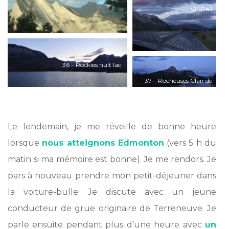
VIARail
36 – Rockies nuit lac
37 – Rocheuses Clair de
Lune
*
Le lendemain, je me réveille de bonne heure
lorsque
nous atteignons Edmonto
n
(vers 5 h du
matin si ma mémoire est bonne). Je me rendors. Je
pars à nouveau prendre mon petit-déjeuner dans
la voiture-bulle. Je discute avec un jeune
conducteur de grue originaire de Terreneuve. Je
parle ensuite pendant plus d’une heure avec
un