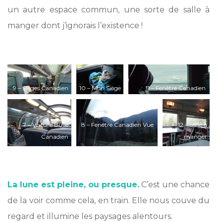
un autre espace commun, une sorte de salle à
manger dont j’ignorais l’existence !
*
9 – Sièges Canadien
10 – Mon Siège
11 – Fenêtre Canadien
Vancouver Toronto
Canadien
VIARail
VIARail
7 – Voiture Bulle
8 – Fenêtre Canadien Vue
12 – Salle à
Canadien
manger
Canadien
*
La lune est pleine, ou presque.
C’est une chance
de la voir comme cela, en train. Elle nous couve du
regard et illumine les paysages alentours.