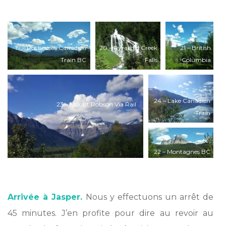
*
19 – Rocheuses Canadien
20 – Pyramid Creek
21 – British
Train BC
Falls
Columbia
ViaRail
24 – Lake Canadien
23 – Mount Robson Via Rail
Train
22 – Montagnes BC
VIARail
*
Arrivée à Jasper.
Nous y effectuons un arrêt de
45 minutes. J’en profite pour dire au revoir au