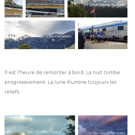
Jasper
29 – Vue Jasper Nuages
30 –
27 – Rocky
Jasper
Mountaineer Jasper
Panneau
Distance
26 – Jasper Vue Train Canadien
33 – Bagages Jasper
s
Canadien
*
Il est l’heure de remonter à bord. La nuit tombe
progressivement. La lune illumine toujours les
reliefs :
*
34 – Rockies Jasper Train
35 – Coucher Soleil