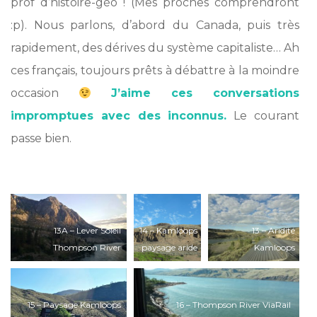
prof d’histoire-géo ! (Mes proches comprendront
:p). Nous parlons, d’abord du Canada, puis très
rapidement, des dérives du système capitaliste… Ah
ces français, toujours prêts à débattre à la moindre
occasion
J’aime ces conversations
impromptues avec des inconnus.
Le courant
passe bien.
*
13A – Lever Soleil
14 – Kamloops
13 – Aridité
Thompson River
paysage aride
Kamloops
15 – Paysage Kamloops
16 – Thompson River ViaRail