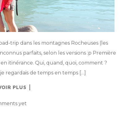
n road-trip dans les montagnes Rocheuses (les
inconnus parfaits, selon les versions :p Première
en itinérance. Qui, quand, quoi, comment ?
je regardais de temps en temps […]
VOIR PLUS
ments yet